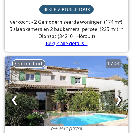
BEKIJK VIRTUELE TOUR
Verkocht - 2 Gemoderniseerde woningen (174 m²),
5 slaapkamers en 2 badkamers, perceel (225 m²) in
Olonzac (34210 - Hérault)
Bekijk alle details...
Onder bod
1 / 43
❮
❯
Ref: MAC (13623)