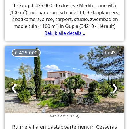
Te koop € 425.000 - Exclusieve Mediterrane villa
(100 m²) met panoramisch uitzicht, 3 slaapkamers,
2 badkamers, airco, carport, studio, zwembad en
mooie tuin (1100 m²) in Oupia (34210 - Hérault)
Bekijk alle details...
€ 425.000
1 / 43
❮
❯
Ref: P4M (13714)
Ruime villa en gastappartement in Cesseras