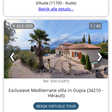
d’Aude (11700 - Aude)
Bekijk alle details...
€ 425.000
1 / 40
❮
❯
Ref: SDO (13257)
Exclusieve Mediterrane villa in Oupia (34210 -
Hérault)
BEKIJK VIRTUELE TOUR