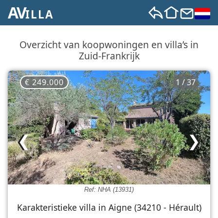
AV
ILLA
Overzicht van koopwoningen en villa’s in
Zuid‑Frankrijk
€ 249.000
1 / 37
❮
❯
Ref: NHA (13931)
Karakteristieke villa in Aigne (34210 - Hérault)