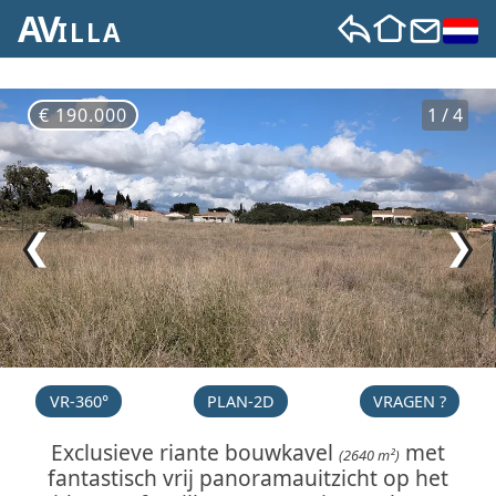
AV
ILLA
€ 190.000
1 / 4
❮
❯
VR-360°
PLAN-2D
VRAGEN ?
Exclusieve riante bouwkavel
met
(2640 m²)
fantastisch vrij panoramauitzicht op het