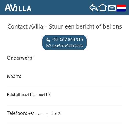
AV
X
ILLA
Contact AVilla – Stuur een bericht of bel ons
+33 667 843 915
We spreken Nederlands
Onderwerp:
Naam:
E-Mail:
mail1, mail2
Telefoon:
+31 ... , tel2