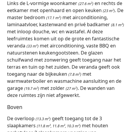
Links de L-vormige woonkamer
en rechts de
(27.6 m²)
eetkamer met openhaard en open keuken
. De
(23 m²)
master bedroom
met airconditioning,
(17.1 m²)
laminaatvloer, kastenwand en privé badkamer
(8.1 m²)
met inloop douche, wc en wastafel. Al deze
leefruimtes komen uit op de grote en fantastische
veranda
met airconditioning, vaste BBQ en
(33 m²)
natuurstenen keukengootsteen. De glazen
schuifwand met zonwering geeft toegang naar het
terras en tuin op het zuiden. De veranda geeft ook
toegang naar de bijkeuken
met
(7.8 m²)
warmwaterboiler en wasmachine aansluiting en de
garage
met zolder
. De wanden van
(19.7 m²)
(27 m²)
deze ruimtes zijn niet afgewerkt.
Boven
De overloop
geeft toegang tot de 3
(13.3 m²)
slaapkamers
met houten
(11.8 m², 11.8 m², 10.3 m²)