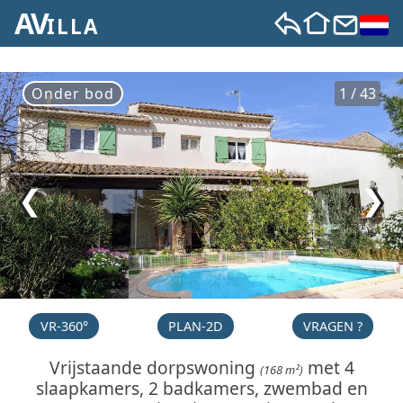
AV
ILLA
Onder bod
1 / 43
❮
❯
VR-360°
PLAN-2D
VRAGEN ?
Vrijstaande dorpswoning
met 4
(168 m²)
slaapkamers, 2 badkamers, zwembad en