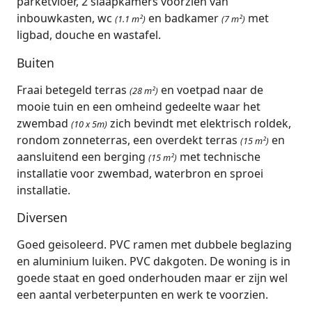
parketvloer, 2 slaapkamers voorzien van
inbouwkasten, wc
en badkamer
met
(1.1 m²)
(7 m²)
ligbad, douche en wastafel.
Buiten
Fraai betegeld terras
en voetpad naar de
(28 m²)
mooie tuin en een omheind gedeelte waar het
zwembad
zich bevindt met elektrisch roldek,
(10 x 5m)
rondom zonneterras, een overdekt terras
en
(15 m²)
aansluitend een berging
met technische
(15 m²)
installatie voor zwembad, waterbron en sproei
installatie.
Diversen
Goed geisoleerd. PVC ramen met dubbele beglazing
en aluminium luiken. PVC dakgoten. De woning is in
goede staat en goed onderhouden maar er zijn wel
een aantal verbeterpunten en werk te voorzien.