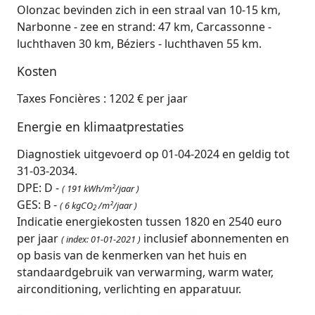
Olonzac bevinden zich in een straal van 10-15 km,
Narbonne - zee en strand: 47 km, Carcassonne -
luchthaven 30 km, Béziers - luchthaven 55 km.
Kosten
Taxes Foncières : 1202 € per jaar
Energie en klimaatprestaties
Diagnostiek uitgevoerd op 01-04-2024 en geldig tot
31-03-2034.
DPE: D -
( 191 kWh/m²/jaar )
GES: B -
( 6 kgCO
/m²/jaar )
2
Indicatie energiekosten tussen 1820 en 2540 euro
per jaar
inclusief abonnementen en
( index: 01-01-2021 )
op basis van de kenmerken van het huis en
standaardgebruik van verwarming, warm water,
airconditioning, verlichting en apparatuur.