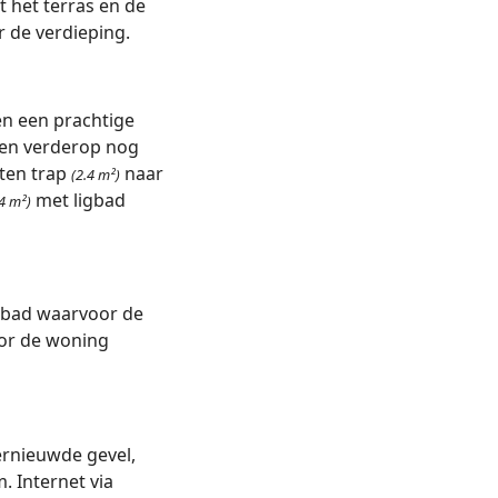
t het terras en de
r de verdieping.
en een prachtige
en verderop nog
uten trap
naar
(2.4 m²)
met ligbad
.4 m²)
mbad waarvoor de
oor de woning
ernieuwde gevel,
. Internet via