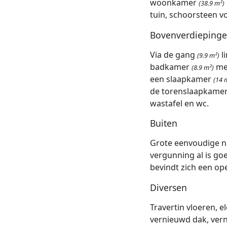
woonkamer
(38.9 m²)
tuin, schoorsteen v
Bovenverdieping
Via de gang
l
(9.9 m²)
badkamer
met
(8.9 m²)
een slaapkamer
(14 
de torenslaapkame
wastafel en wc.
Buiten
Grote eenvoudige n
vergunning al is go
bevindt zich een op
Diversen
Travertin vloeren, 
vernieuwd dak, vern