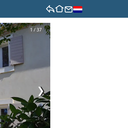
1 / 37
❯