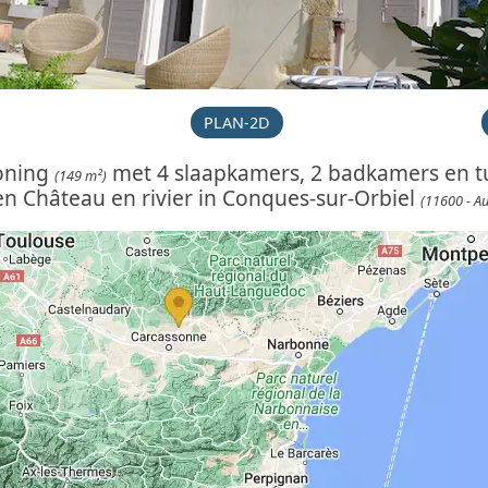
PLAN-2D
oning
met 4 slaapkamers, 2 badkamers en t
(149 m²)
en Château en rivier in Conques-sur-Orbiel
(11600 - A