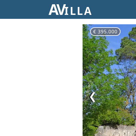
AV
ILLA
€ 395.000
❮