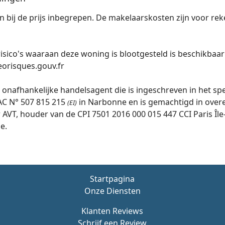
n bij de prijs inbegrepen. De makelaarskosten zijn voor re
risico's waaraan deze woning is blootgesteld is beschikbaa
orisques.gouv.fr
 onafhankelijke handelsagent die is ingeschreven in het spe
C N° 507 815 215
in Narbonne en is gemachtigd in ove
(EI)
AVT, houder van de CPI 7501 2016 000 015 447 CCI Paris Île
e.
Startpagina
Onze Diensten
Klanten Reviews
Schrijf een Review