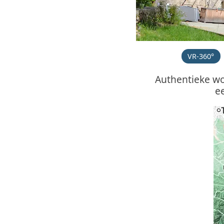
VR-360°
Authentieke w
e