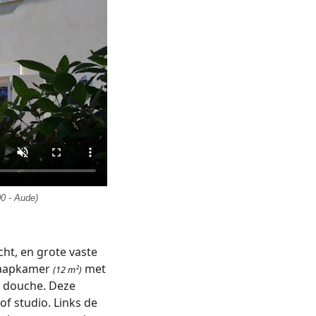
00 - Aude)
t, en grote vaste
slaapkamer
met
(12 m²)
r douche. Deze
of studio. Links de