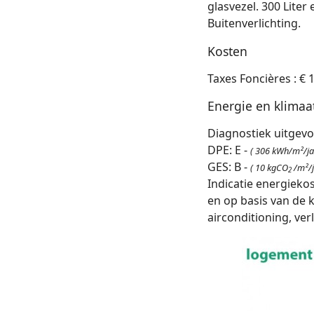
glasvezel. 300 Lite
Buitenverlichting.
Kosten
Taxes Foncières : € 
Energie en klimaa
Diagnostiek uitgevo
DPE: E -
( 306 kWh/m²/ja
GES: B -
( 10 kgCO
/m²/j
2
Indicatie energieko
en op basis van de
airconditioning, ver