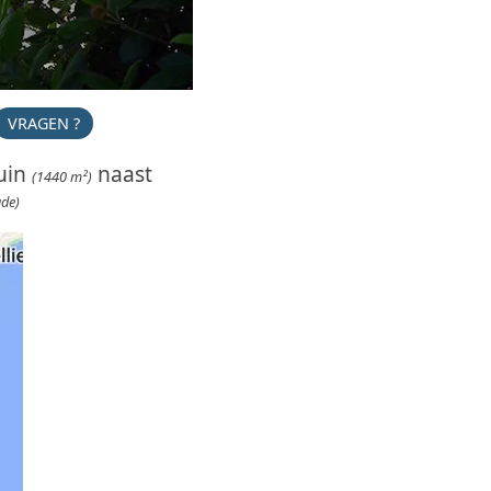
VRAGEN ?
uin
naast
(1440 m²)
ude)