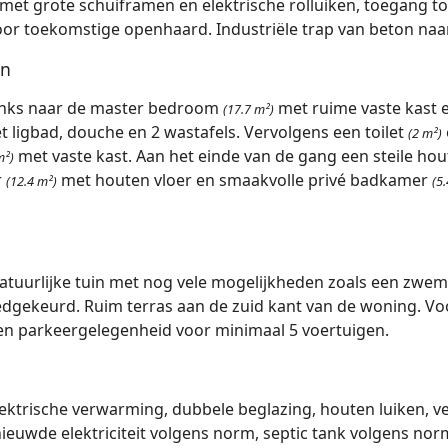
met grote schuiframen en elektrische rolluiken, toegang to
oor toekomstige openhaard. Industriële trap van beton naa
en
inks naar de master bedroom
met ruime vaste kast 
(17.7 m²)
 ligbad, douche en 2 wastafels. Vervolgens een toilet
(2 m²)
met vaste kast. Aan het einde van de gang een steile ho
m²)
r
met houten vloer en smaakvolle privé badkamer
(12.4 m²)
(5
atuurlijke tuin met nog vele mogelijkheden zoals een zwe
edgekeurd. Ruim terras aan de zuid kant van de woning. V
en parkeergelegenheid voor minimaal 5 voertuigen.
elektrische verwarming, dubbele beglazing, houten luiken, v
ieuwde elektriciteit volgens norm, septic tank volgens norm