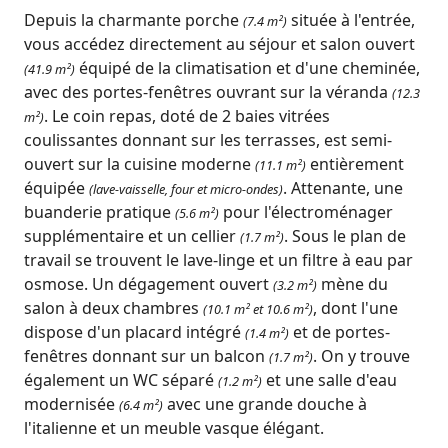
Depuis la charmante porche
située à l'entrée,
(7.4 m²)
vous accédez directement au séjour et salon ouvert
équipé de la climatisation et d'une cheminée,
(41.9 m²)
avec des portes-fenêtres ouvrant sur la véranda
(12.3
. Le coin repas, doté de 2 baies vitrées
m²)
coulissantes donnant sur les terrasses, est semi-
ouvert sur la cuisine moderne
entièrement
(11.1 m²)
équipée
. Attenante, une
(lave-vaisselle, four et micro-ondes)
buanderie pratique
pour l'électroménager
(5.6 m²)
supplémentaire et un cellier
. Sous le plan de
(1.7 m²)
travail se trouvent le lave-linge et un filtre à eau par
osmose. Un dégagement ouvert
mène du
(3.2 m²)
salon à deux chambres
, dont l'une
(10.1 m² et 10.6 m²)
dispose d'un placard intégré
et de portes-
(1.4 m²)
fenêtres donnant sur un balcon
. On y trouve
(1.7 m²)
également un WC séparé
et une salle d'eau
(1.2 m²)
modernisée
avec une grande douche à
(6.4 m²)
l'italienne et un meuble vasque élégant.