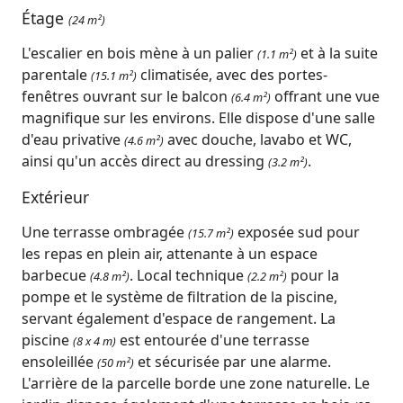
Étage
(24 m²)
L'escalier en bois mène à un palier
et à la suite
(1.1 m²)
parentale
climatisée, avec des portes-
(15.1 m²)
fenêtres ouvrant sur le balcon
offrant une vue
(6.4 m²)
magnifique sur les environs. Elle dispose d'une salle
d'eau privative
avec douche, lavabo et WC,
(4.6 m²)
ainsi qu'un accès direct au dressing
.
(3.2 m²)
Extérieur
Une terrasse ombragée
exposée sud pour
(15.7 m²)
les repas en plein air, attenante à un espace
barbecue
. Local technique
pour la
(4.8 m²)
(2.2 m²)
pompe et le système de filtration de la piscine,
servant également d'espace de rangement. La
piscine
est entourée d'une terrasse
(8 x 4 m)
ensoleillée
et sécurisée par une alarme.
(50 m²)
L'arrière de la parcelle borde une zone naturelle. Le