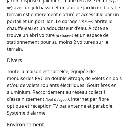
jardin dispose également d'une terrasse en bois
(25
avec un joli bassin et un abri de jardin en bois. Le
m²)
terrain est entièrement clôturé et accessible par un
portail et un portillon. Le garage
abrite le
(15.8 m²)
chauffe-eau et un adoucisseur d'eau. À côté se
trouve un abri voiture
et un espace de
(à rénover)
stationnement pour au moins 2 voitures sur le
terrain.
Divers
Toute la maison est carrelée, équipée de
menuiseries PVC en double vitrage, de volets en bois
et/ou de volets roulants électriques. Gouttières en
aluminium. Raccordement au réseau collectif
d'assainissement
, internet par fibre
(tout-à-l'égout)
optique et réception TV par antenne et parabole.
Système d'alarme.
Environnement