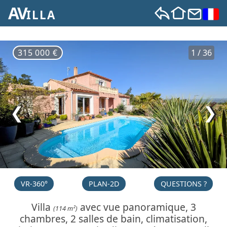
AV
ILLA
315 000 €
1 / 36
❮
❯
VR-360°
PLAN-2D
QUESTIONS ?
Villa
avec vue panoramique, 3
(114 m²)
chambres, 2 salles de bain, climatisation,