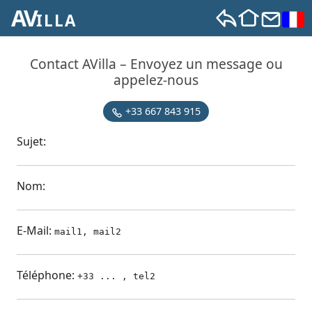
AV
X
ILLA
Contact AVilla – Envoyez un message ou
appelez-nous
+33 667 843 915
Sujet:
Nom:
E-Mail:
mail1, mail2
Téléphone:
+33 ... , tel2