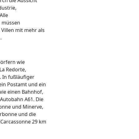
rch die Aussicht
dustrie,
Alle
la müssen
illen mit mehr als
.
Dörfern wie
La Redorte,
 In fußläufiger
ein Postamt und ein
wie einen Bahnhof,
 Autobahn A61. Die
sonne und Minerve,
arbonne und die
n Carcassonne 29 km