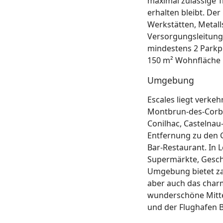
maximal zulässige T
erhalten bleibt. Der
Werkstätten, Metall
Versorgungsleitung
mindestens 2 Parkpl
150 m² Wohnfläche is
Umgebung
Escales liegt verke
Montbrun-des-Corbi
Conilhac, Castelnau
Entfernung zu den G
Bar-Restaurant. In 
Supermärkte, Gesch
Umgebung bietet za
aber auch das char
wunderschöne Mitte
und der Flughafen B