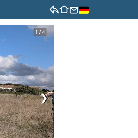
1 / 4
❯