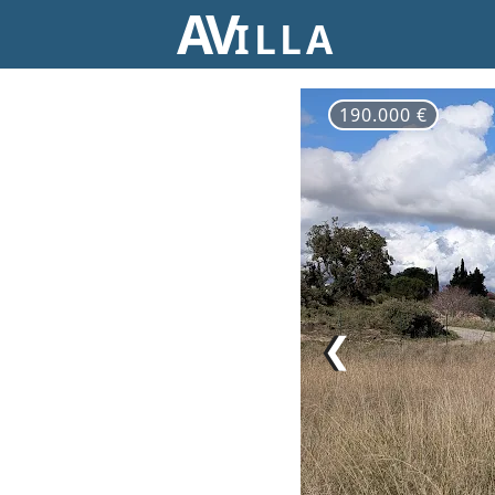
AV
ILLA
190.000 €
❮