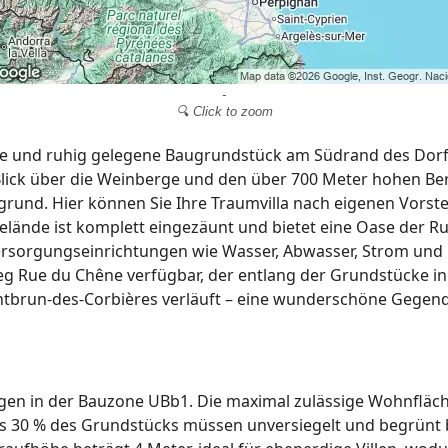
-
🔍 Click to zoom
 und ruhig gelegene Baugrundstück am Südrand des Dorfe
lick über die Weinberge und den über 700 Meter hohen Berg
grund. Hier können Sie Ihre Traumvilla nach eigenen Vorst
Gelände ist komplett eingezäunt und bietet eine Oase der R
ersorgungseinrichtungen wie Wasser, Abwasser, Strom und 
g Rue du Chêne verfügbar, der entlang der Grundstücke in
brun-des-Corbières verläuft – eine wunderschöne Gegend
gen in der Bauzone UBb1. Die maximal zulässige Wohnfläch
ns 30 % des Grundstücks müssen unversiegelt und begrünt b