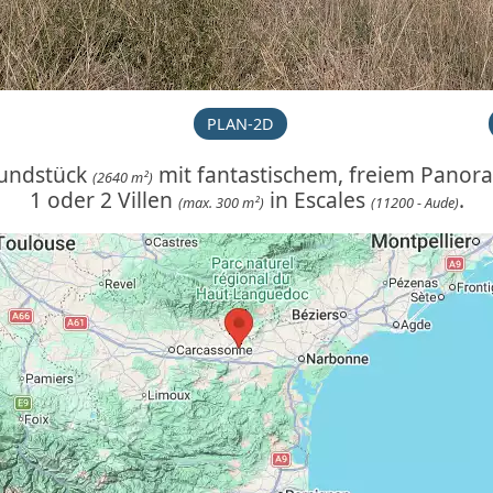
PLAN-2D
rundstück
mit fantastischem, freiem Panora
(2640 m²)
1 oder 2 Villen
in Escales
.
(max. 300 m²)
(11200 - Aude)